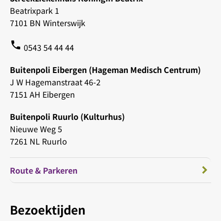
Beatrixpark 1
7101 BN Winterswijk
phone
0543 54 44 44
Buitenpoli Eibergen (Hageman Medisch Centrum)
J W Hagemanstraat 46-2
7151 AH Eibergen
Buitenpoli Ruurlo (Kulturhus)
Nieuwe Weg 5
7261 NL Ruurlo
Route & Parkeren
Bezoektijden