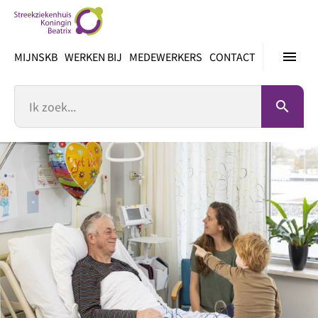
Ga
direct
naar
menu
MIJNSKB
WERKEN BIJ
MEDEWERKERS
CONTACT
inhoud
Zoek
search