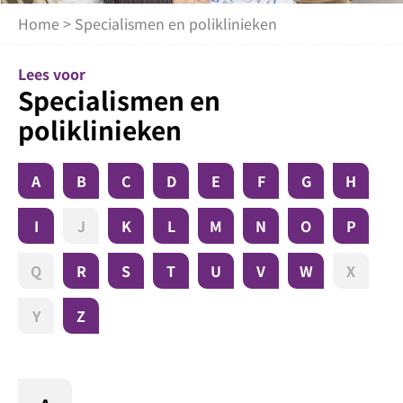
Home
> Specialismen en poliklinieken
Lees voor
Specialismen en
poliklinieken
A
B
C
D
E
F
G
H
I
J
K
L
M
N
O
P
Q
R
S
T
U
V
W
X
Y
Z