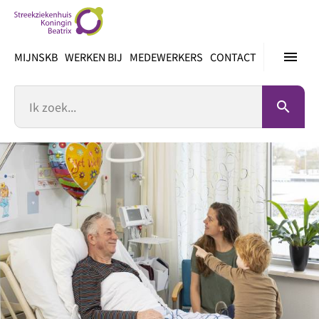
Ga
direct
naar
menu
MIJNSKB
WERKEN BIJ
MEDEWERKERS
CONTACT
inhoud
Zoek
search