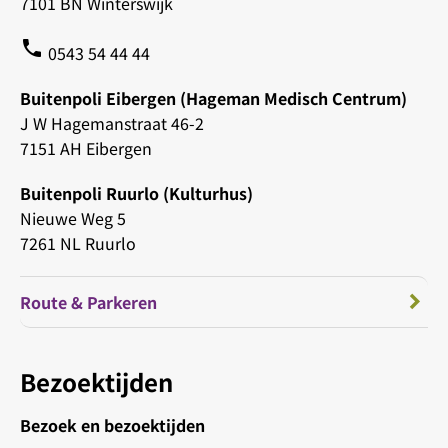
7101 BN Winterswijk
phone
0543 54 44 44
Buitenpoli Eibergen (Hageman Medisch Centrum)
J W Hagemanstraat 46-2
7151 AH Eibergen
Buitenpoli Ruurlo (Kulturhus)
Nieuwe Weg 5
7261 NL Ruurlo
Route & Parkeren
Bezoektijden
Bezoek en bezoektijden