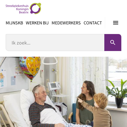
Ga
direct
naar
menu
MIJNSKB
WERKEN BIJ
MEDEWERKERS
CONTACT
inhoud
Zoek
search