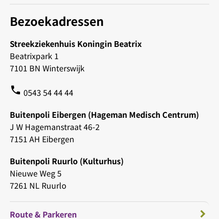
Bezoekadressen
Streekziekenhuis Koningin Beatrix
Beatrixpark 1
7101 BN Winterswijk
phone
0543 54 44 44
Buitenpoli Eibergen (Hageman Medisch Centrum)
J W Hagemanstraat 46-2
7151 AH Eibergen
Buitenpoli Ruurlo (Kulturhus)
Nieuwe Weg 5
7261 NL Ruurlo
Route & Parkeren