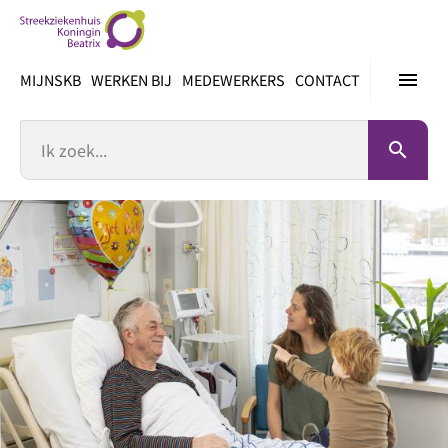
Ga
direct
naar
menu
MIJNSKB
WERKEN BIJ
MEDEWERKERS
CONTACT
inhoud
Zoek
search