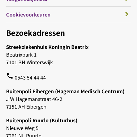
Cookievoorkeuren
Bezoekadressen
Streekziekenhuis Koningin Beatrix
Beatrixpark 1
7101 BN Winterswijk
phone
0543 54 44 44
Buitenpoli Eibergen (Hageman Medisch Centrum)
J W Hagemanstraat 46-2
7151 AH Eibergen
Buitenpoli Ruurlo (Kulturhus)
Nieuwe Weg 5
7261 NL Ruurlo