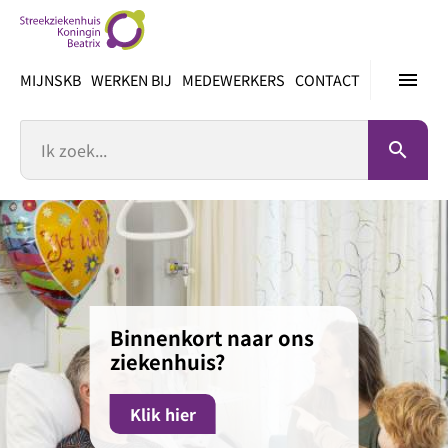
Ga
direct
naar
menu
MIJNSKB
WERKEN BIJ
MEDEWERKERS
CONTACT
inhoud
Zoek
search
Binnenkort naar ons
ziekenhuis?
Klik hier