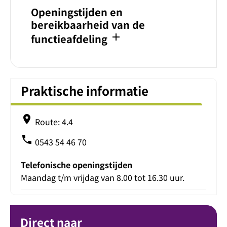
Openingstijden en
bereikbaarheid van de
add
functieafdeling
Praktische informatie
place
Route: 4.4
phone
0543 54 46 70
Telefonische openingstijden
Maandag t/m vrijdag van 8.00 tot 16.30 uur.
Direct naar