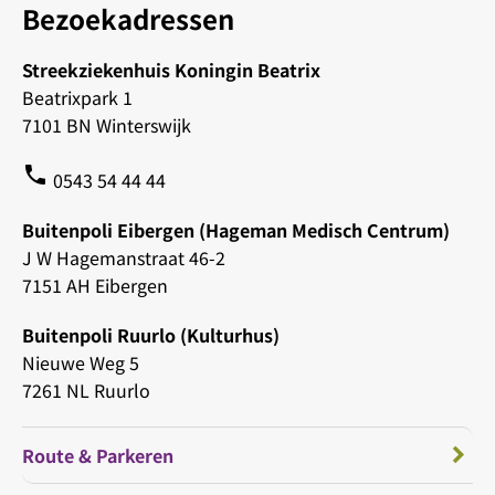
Bezoekadressen
Streekziekenhuis Koningin Beatrix
Beatrixpark 1
7101 BN Winterswijk
phone
0543 54 44 44
Buitenpoli Eibergen (Hageman Medisch Centrum)
J W Hagemanstraat 46-2
7151 AH Eibergen
Buitenpoli Ruurlo (Kulturhus)
Nieuwe Weg 5
7261 NL Ruurlo
Route & Parkeren