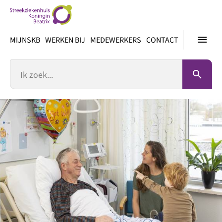
Ga
direct
naar
menu
MIJNSKB
WERKEN BIJ
MEDEWERKERS
CONTACT
inhoud
Zoek
search