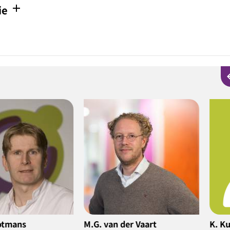
add
ie
arro
an der Vaart
K. Kuizenga
B