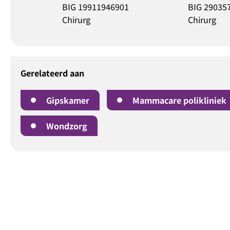
46901
BIG 29035726901
BIG 1
Chirurg
Chirur
Gerelateerd aan
Gipskamer
Mammacare polikliniek
Wondzorg