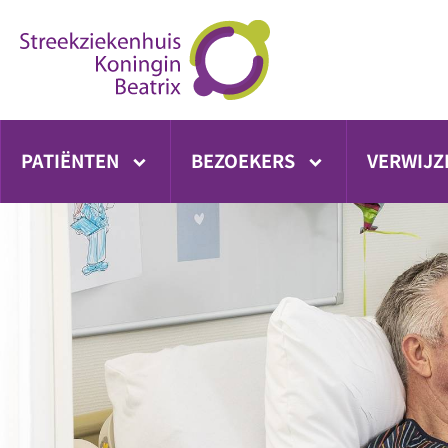
Ga
direct
naar
inhoud
PATIËNTEN
BEZOEKERS
VERWIJZ