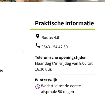
Praktische informatie
place
Route: 4.6
phone
0543 - 54 42 50
Telefonische openingstijden
Maandag t/m vrijdag van 8.00 tot
16.30 uur.
We
Winterswijk
Wachttijd tot de eerste
schedule
afspraak: 50 dagen