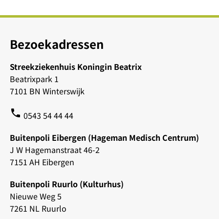
Bezoekadressen
Streekziekenhuis Koningin Beatrix
Beatrixpark 1
7101 BN Winterswijk
phone
0543 54 44 44
Buitenpoli Eibergen (Hageman Medisch Centrum)
J W Hagemanstraat 46-2
7151 AH Eibergen
Buitenpoli Ruurlo (Kulturhus)
Nieuwe Weg 5
7261 NL Ruurlo