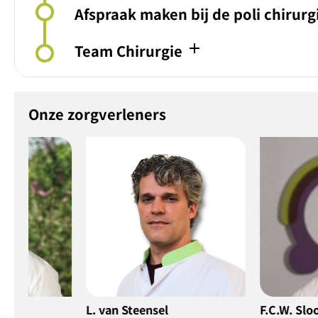
Afspraak maken bij de poli chirurg
add
Team Chirurgie
Onze zorgverleners
sel
F.C.W. Slootmans
M.G. v