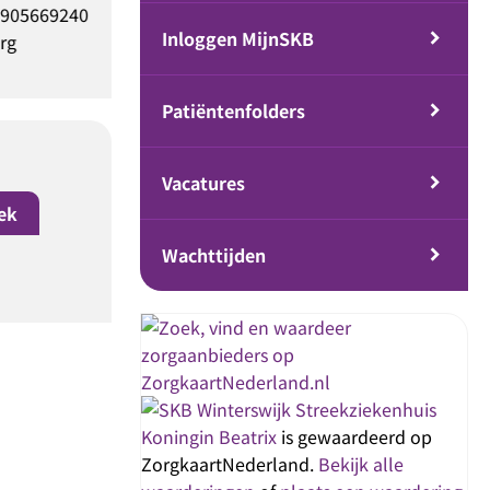
IG 9059150901
BIG 69064899201
Inloggen MijnSKB
hirurg
Chirurg
Patiëntenfolders
Vacatures
ek
Wachttijden
Streekziekenhuis
Koningin Beatrix
is gewaardeerd op
ZorgkaartNederland.
Bekijk alle