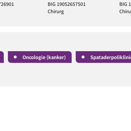
9052657501
BIG 19056692401
B
g
Chirurg
C
Oncologie (kanker)
Spataderpoliklini