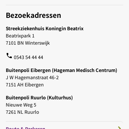
Bezoekadressen
Streekziekenhuis Koningin Beatrix
Beatrixpark 1
7101 BN Winterswijk
phone
0543 54 44 44
Buitenpoli Eibergen (Hageman Medisch Centrum)
J W Hagemanstraat 46-2
7151 AH Eibergen
Buitenpoli Ruurlo (Kulturhus)
Nieuwe Weg 5
7261 NL Ruurlo
Route & Parkeren