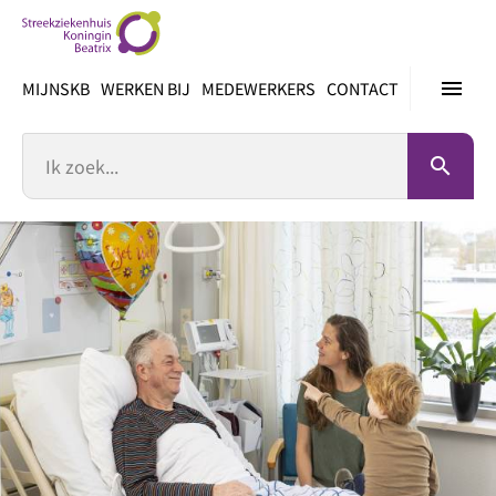
Ga
direct
naar
menu
MIJNSKB
WERKEN BIJ
MEDEWERKERS
CONTACT
inhoud
Zoek
search