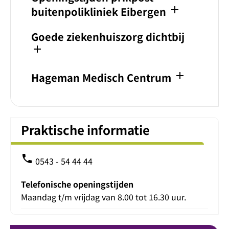
add
buitenpolikliniek Eibergen
Goede ziekenhuiszorg dichtbij
add
add
Hageman Medisch Centrum
Praktische informatie
phone
0543 - 54 44 44
Telefonische openingstijden
Maandag t/m vrijdag van 8.00 tot 16.30 uur.