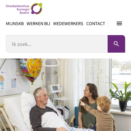
Ga
direct
naar
menu
MIJNSKB
WERKEN BIJ
MEDEWERKERS
CONTACT
inhoud
Zoek
search