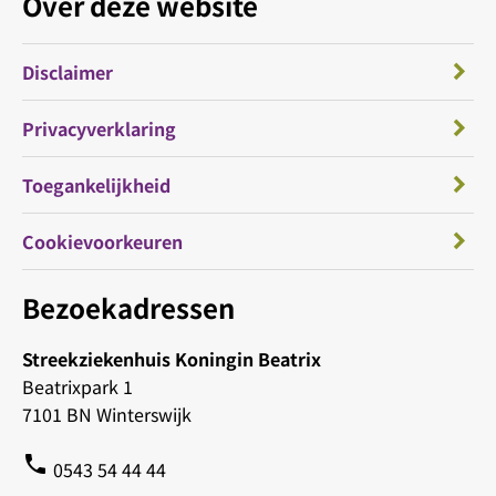
Over deze website
Disclaimer
Privacyverklaring
Toegankelijkheid
Cookievoorkeuren
Bezoekadressen
Streekziekenhuis Koningin Beatrix
Beatrixpark 1
7101 BN Winterswijk
phone
0543 54 44 44