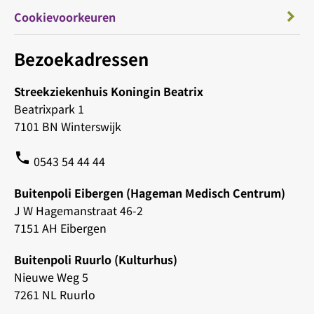
Cookievoorkeuren
Bezoekadressen
Streekziekenhuis Koningin Beatrix
Beatrixpark 1
7101 BN Winterswijk
phone
0543 54 44 44
Buitenpoli Eibergen (Hageman Medisch Centrum)
J W Hagemanstraat 46-2
7151 AH Eibergen
Buitenpoli Ruurlo (Kulturhus)
Nieuwe Weg 5
7261 NL Ruurlo