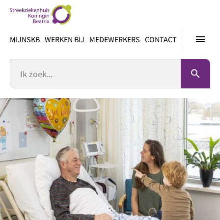
Ga
direct
naar
menu
MIJNSKB
WERKEN BIJ
MEDEWERKERS
CONTACT
inhoud
Zoek
search