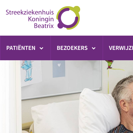
Ga
direct
naar
inhoud
PATIËNTEN
BEZOEKERS
VERWIJZ