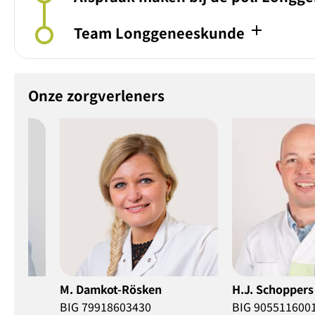
add
Team Longgeneeskunde
Onze zorgverleners
Rösken
H.J. Schoppers
D. Nij
03430
BIG 9055116001
BIG 7