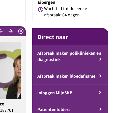
Eibergen
Wachttijd tot de eerste
schedule
afspraak: 64 dagen
w_back
arrow_forward
Direct naar
Afspraak maken poliklinieken en
diagnostiek
Afspraak maken bloedafname
Inloggen MijnSKB
. Masen-Poos
L. Drenthen
Patiëntenfolders
IG 59909704601
BIG 19053256830