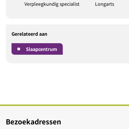
ig specialist
Longarts
Longar
Gerelateerd aan
Slaapcentrum
Bezoekadressen