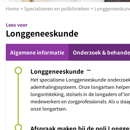
Home
>
Specialismen en poliklinieken
> Longgeneeskun
Lees voor
Longgeneeskunde
Algemene informatie
Onderzoek & behande
remove
Longgeneeskunde
Het specialisme Longgeneeskunde onderzoekt
ademhalingssysteem. Onze longartsen helpen 
longontsteking, stolsels in de longaders of l
medewerkers en zorgprofessionals. Als u slaap
onze longartsen.
Afspraak maken bij de poli Long