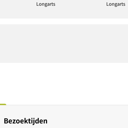
ts
Longarts
L
Bezoektijden