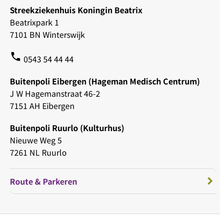
Streekziekenhuis Koningin Beatrix
Beatrixpark 1
7101 BN Winterswijk
phone
0543 54 44 44
Buitenpoli Eibergen (Hageman Medisch Centrum)
J W Hagemanstraat 46-2
7151 AH Eibergen
Buitenpoli Ruurlo (Kulturhus)
Nieuwe Weg 5
7261 NL Ruurlo
Route & Parkeren