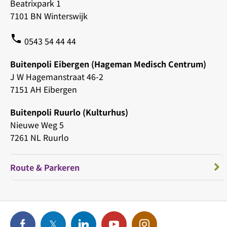
Beatrixpark 1
7101 BN Winterswijk
phone
0543 54 44 44
Buitenpoli Eibergen (Hageman Medisch Centrum)
J W Hagemanstraat 46-2
7151 AH Eibergen
Buitenpoli Ruurlo (Kulturhus)
Nieuwe Weg 5
7261 NL Ruurlo
Route & Parkeren