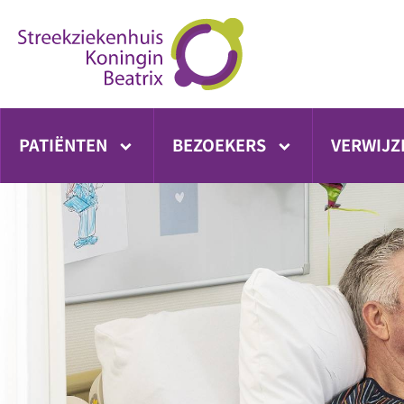
Ga
direct
naar
inhoud
PATIËNTEN
BEZOEKERS
VERWIJZ