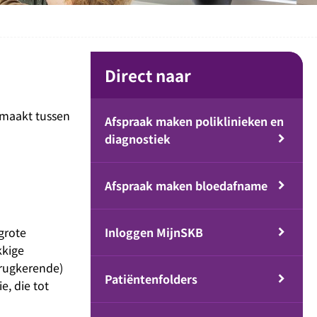
Direct naar
emaakt tussen
Afspraak maken poliklinieken en
diagnostiek
Afspraak maken bloedafname
grote
Inloggen MijnSKB
kkige
erugkerende)
Patiëntenfolders
e, die tot