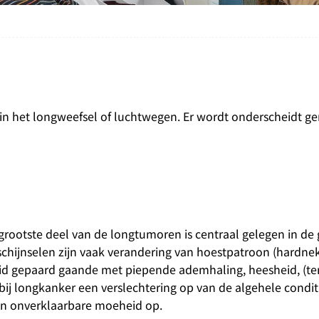
in het longweefsel of luchtwegen. Er wordt onderscheidt g
rootste deel van de longtumoren is centraal gelegen in de 
rschijnselen zijn vaak verandering van hoestpatroon (hardne
eid gepaard gaande met piepende ademhaling, heesheid, (t
bij longkanker een verslechtering op van de algehele conditi
 en onverklaarbare moeheid op.