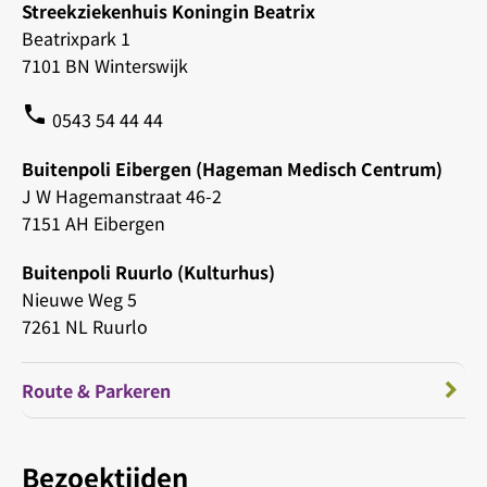
Streekziekenhuis Koningin Beatrix
Beatrixpark 1
7101 BN Winterswijk
phone
0543 54 44 44
Buitenpoli Eibergen (Hageman Medisch Centrum)
J W Hagemanstraat 46-2
7151 AH Eibergen
Buitenpoli Ruurlo (Kulturhus)
Nieuwe Weg 5
7261 NL Ruurlo
Route & Parkeren
Bezoektijden