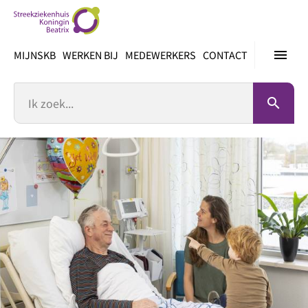
Ga
direct
naar
menu
MIJNSKB
WERKEN BIJ
MEDEWERKERS
CONTACT
inhoud
Zoek
search