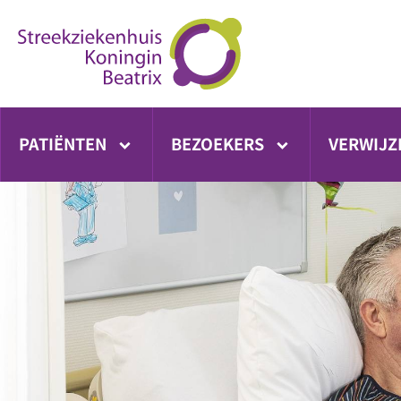
Ga
direct
naar
inhoud
PATIËNTEN
BEZOEKERS
VERWIJZ