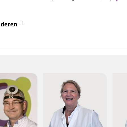
add
nderen