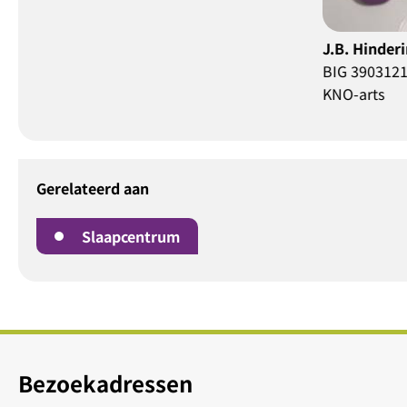
J.B. Hinderink
J.R. A
BIG 39031217901
BIG 5
KNO-arts
KNO-ar
Gerelateerd aan
Slaapcentrum
Bezoekadressen