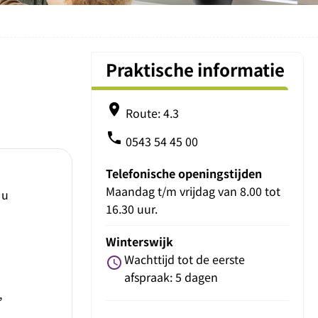
Praktische informatie
place
Route: 4.3
phone
0543 54 45 00
Telefonische openingstijden
Maandag t/m vrijdag van 8.00 tot
 u
16.30 uur.
Winterswijk
Wachttijd tot de eerste
schedule
afspraak: 5 dagen
,