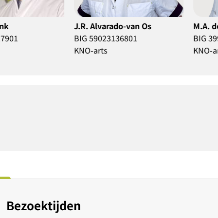
lvarado-van Os
M.A. de Jong
9023136801
BIG 39913911401
ts
KNO-arts
Bezoektijden