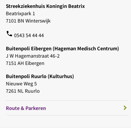
Streekziekenhuis Koningin Beatrix
Beatrixpark 1
7101 BN Winterswijk
phone
0543 54 44 44
Buitenpoli Eibergen (Hageman Medisch Centrum)
J W Hagemanstraat 46-2
7151 AH Eibergen
Buitenpoli Ruurlo (Kulturhus)
Nieuwe Weg 5
7261 NL Ruurlo
Route & Parkeren