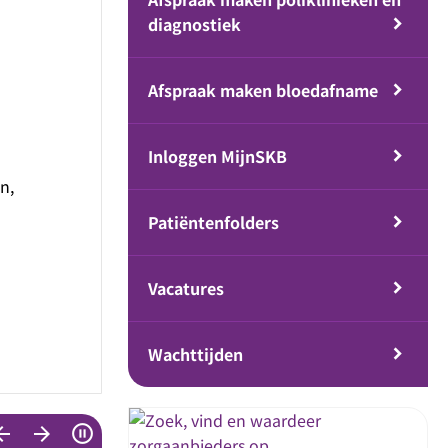
diagnostiek
Afspraak maken bloedafname
Inloggen MijnSKB
n,
Patiëntenfolders
Vacatures
Wachttijden
w_back
arrow_forward