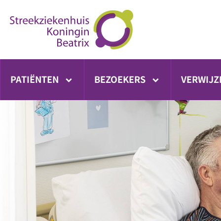
Ga
direct
naar
inhoud
PATIËNTEN
BEZOEKERS
VERWIJZ