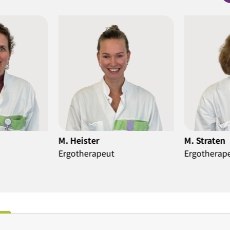
ster
M. Straten
V
erapeut
Ergotherapeut
E