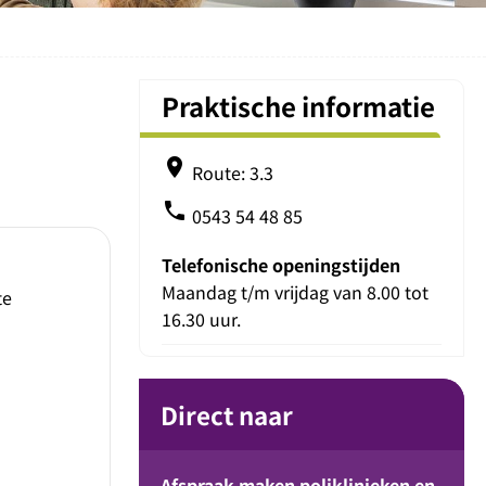
Praktische informatie
place
Route: 3.3
phone
0543 54 48 85
Telefonische openingstijden
Maandag t/m vrijdag van 8.00 tot
te
16.30 uur.
Direct naar
Afspraak maken poliklinieken en