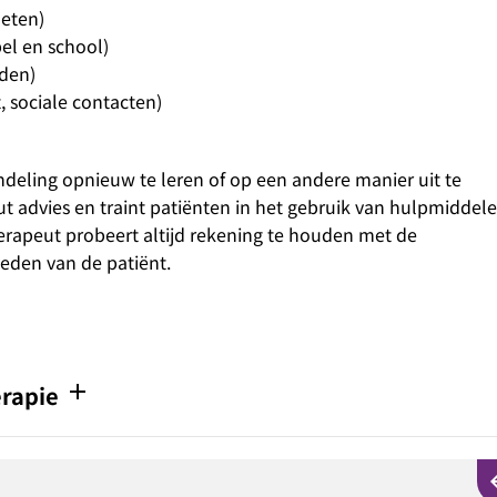
 eten)
pel en school)
jden)
t, sociale contacten)
deling opnieuw te leren of op een andere manier uit te
ut advies en traint patiënten in het gebruik van hulpmiddele
erapeut probeert altijd rekening te houden met de
eden van de patiënt.
add
erapie
arro