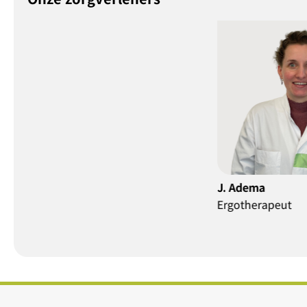
J. Adema
M. Hei
Ergotherapeut
Ergoth