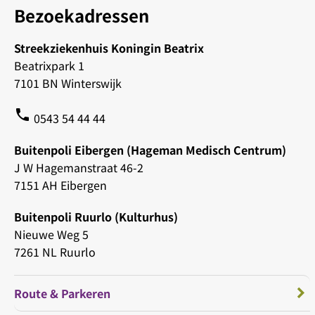
Bezoekadressen
Streekziekenhuis Koningin Beatrix
Beatrixpark 1
7101 BN Winterswijk
phone
0543 54 44 44
Buitenpoli Eibergen (Hageman Medisch Centrum)
J W Hagemanstraat 46-2
7151 AH Eibergen
Buitenpoli Ruurlo (Kulturhus)
Nieuwe Weg 5
7261 NL Ruurlo
Route & Parkeren