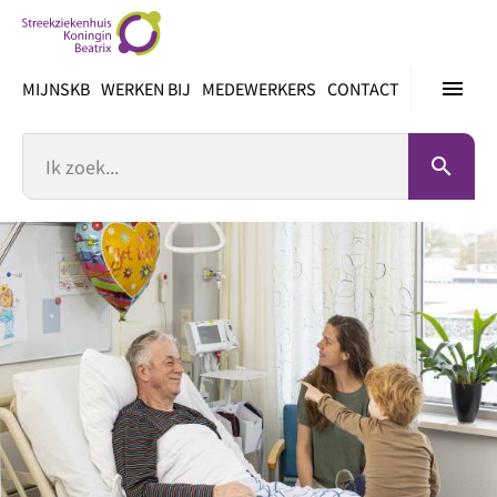
Ga
direct
naar
menu
MIJNSKB
WERKEN BIJ
MEDEWERKERS
CONTACT
inhoud
Zoek
search