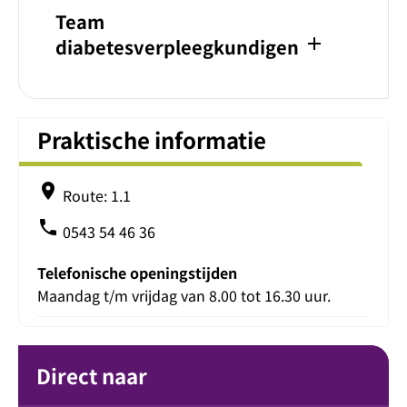
Team
add
diabetesverpleegkundigen
Praktische informatie
place
Route: 1.1
phone
0543 54 46 36
Telefonische openingstijden
Maandag t/m vrijdag van 8.00 tot 16.30 uur.
Direct naar