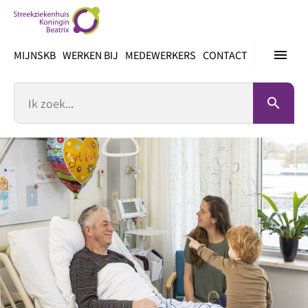
Ga
direct
naar
menu
MIJNSKB
WERKEN BIJ
MEDEWERKERS
CONTACT
inhoud
Zoek
search