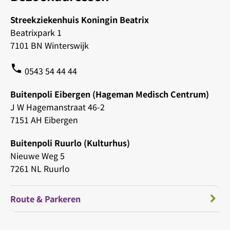
Streekziekenhuis Koningin Beatrix
Beatrixpark 1
7101 BN Winterswijk
phone
0543 54 44 44
Buitenpoli Eibergen (Hageman Medisch Centrum)
J W Hagemanstraat 46-2
7151 AH Eibergen
Buitenpoli Ruurlo (Kulturhus)
Nieuwe Weg 5
7261 NL Ruurlo
Route & Parkeren