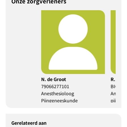
Onze zorgverleners
N. de Groot
R. Verheije
79066277101
BIG 790245
Anesthesioloog
Anesthesio
Pijngeneeskunde
pijngenees
Gerelateerd aan