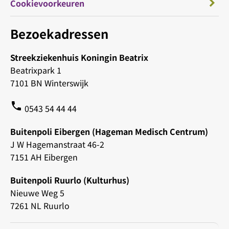
Cookievoorkeuren
Bezoekadressen
Streekziekenhuis Koningin Beatrix
Beatrixpark 1
7101 BN Winterswijk
phone
0543 54 44 44
Buitenpoli Eibergen (Hageman Medisch Centrum)
J W Hagemanstraat 46-2
7151 AH Eibergen
Buitenpoli Ruurlo (Kulturhus)
Nieuwe Weg 5
7261 NL Ruurlo