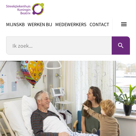
Ga
direct
naar
menu
MIJNSKB
WERKEN BIJ
MEDEWERKERS
CONTACT
inhoud
Zoek
search