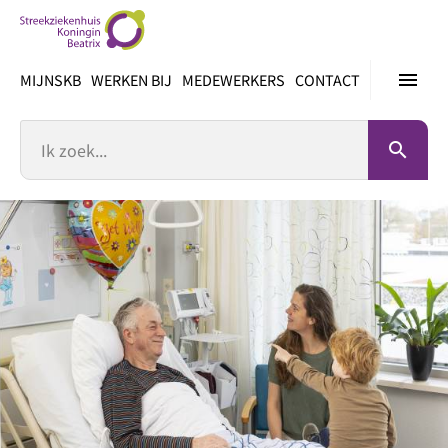
Ga
direct
naar
menu
MIJNSKB
WERKEN BIJ
MEDEWERKERS
CONTACT
inhoud
Zoek
search