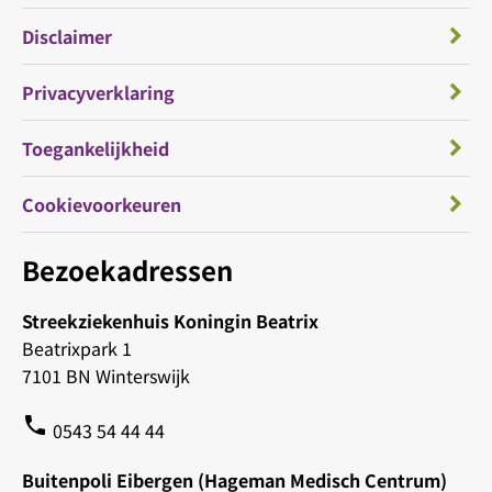
Disclaimer
Privacyverklaring
Toegankelijkheid
Cookievoorkeuren
Bezoekadressen
Streekziekenhuis Koningin Beatrix
Beatrixpark 1
7101 BN Winterswijk
phone
0543 54 44 44
Buitenpoli Eibergen (Hageman Medisch Centrum)