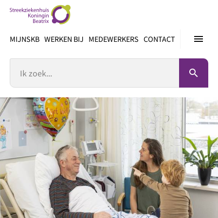
Ga
direct
naar
menu
MIJNSKB
WERKEN BIJ
MEDEWERKERS
CONTACT
inhoud
Zoek
search