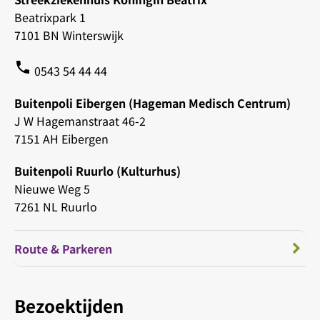
Beatrixpark 1
7101 BN Winterswijk
phone
0543 54 44 44
Buitenpoli Eibergen (Hageman Medisch Centrum)
J W Hagemanstraat 46-2
7151 AH Eibergen
Buitenpoli Ruurlo (Kulturhus)
Nieuwe Weg 5
7261 NL Ruurlo
Route & Parkeren
Bezoektijden