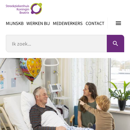
Ga
direct
naar
menu
MIJNSKB
WERKEN BIJ
MEDEWERKERS
CONTACT
inhoud
Zoek
search