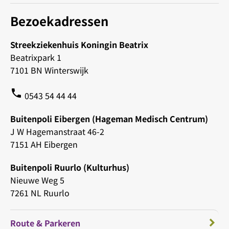
Bezoekadressen
Streekziekenhuis Koningin Beatrix
Beatrixpark 1
7101 BN Winterswijk
phone
0543 54 44 44
Buitenpoli Eibergen (Hageman Medisch Centrum)
J W Hagemanstraat 46-2
7151 AH Eibergen
Buitenpoli Ruurlo (Kulturhus)
Nieuwe Weg 5
7261 NL Ruurlo
Route & Parkeren