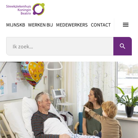
Ga
direct
naar
menu
MIJNSKB
WERKEN BIJ
MEDEWERKERS
CONTACT
inhoud
Zoek
search