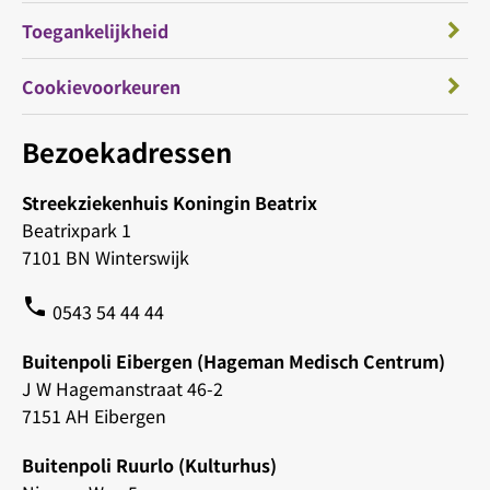
Toegankelijkheid
Cookievoorkeuren
Bezoekadressen
Streekziekenhuis Koningin Beatrix
Beatrixpark 1
7101 BN Winterswijk
phone
0543 54 44 44
Buitenpoli Eibergen (Hageman Medisch Centrum)
J W Hagemanstraat 46-2
7151 AH Eibergen
Buitenpoli Ruurlo (Kulturhus)