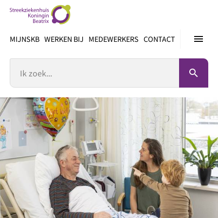
Ga
direct
naar
menu
MIJNSKB
WERKEN BIJ
MEDEWERKERS
CONTACT
inhoud
Zoek
search