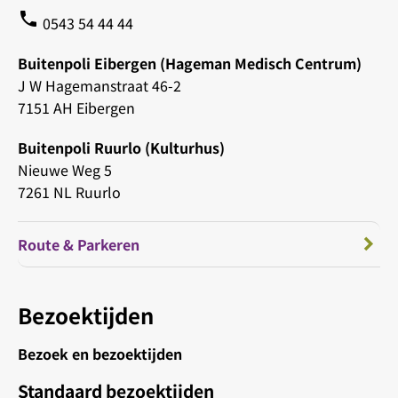
phone
0543 54 44 44
Buitenpoli Eibergen (Hageman Medisch Centrum)
J W Hagemanstraat 46-2
7151 AH Eibergen
Buitenpoli Ruurlo (Kulturhus)
Nieuwe Weg 5
7261 NL Ruurlo
Route & Parkeren
Bezoektijden
Bezoek en bezoektijden
Standaard bezoektijden