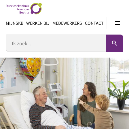
Ga
direct
naar
menu
MIJNSKB
WERKEN BIJ
MEDEWERKERS
CONTACT
inhoud
Zoek
search