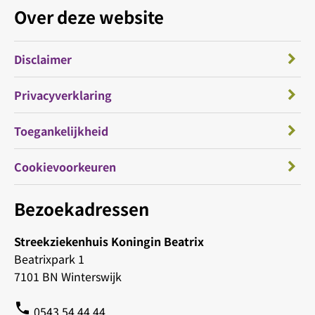
Over deze website
Disclaimer
Privacyverklaring
Toegankelijkheid
Cookievoorkeuren
Bezoekadressen
Streekziekenhuis Koningin Beatrix
Beatrixpark 1
7101 BN Winterswijk
phone
0543 54 44 44