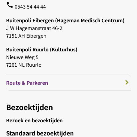
phone
0543 54 44 44
Buitenpoli Eibergen (Hageman Medisch Centrum)
J W Hagemanstraat 46-2
7151 AH Eibergen
Buitenpoli Ruurlo (Kulturhus)
Nieuwe Weg 5
7261 NL Ruurlo
Route & Parkeren
Bezoektijden
Bezoek en bezoektijden
Standaard bezoektijden