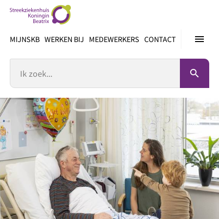
Ga
direct
naar
menu
MIJNSKB
WERKEN BIJ
MEDEWERKERS
CONTACT
inhoud
Zoek
search