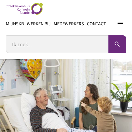
Ga
direct
naar
menu
MIJNSKB
WERKEN BIJ
MEDEWERKERS
CONTACT
inhoud
Zoek
search