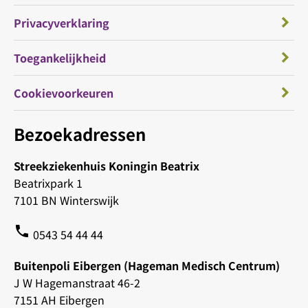
Privacyverklaring
Toegankelijkheid
Cookievoorkeuren
Bezoekadressen
Streekziekenhuis Koningin Beatrix
Beatrixpark 1
7101 BN Winterswijk
phone
0543 54 44 44
Buitenpoli Eibergen (Hageman Medisch Centrum)
J W Hagemanstraat 46-2
7151 AH Eibergen