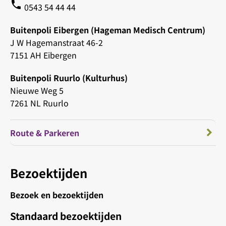
phone
0543 54 44 44
Buitenpoli Eibergen (Hageman Medisch Centrum)
J W Hagemanstraat 46-2
7151 AH Eibergen
Buitenpoli Ruurlo (Kulturhus)
Nieuwe Weg 5
7261 NL Ruurlo
Route & Parkeren
Bezoektijden
Bezoek en bezoektijden
Standaard bezoektijden