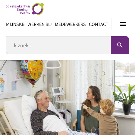
Ga
direct
naar
menu
MIJNSKB
WERKEN BIJ
MEDEWERKERS
CONTACT
inhoud
Zoek
search