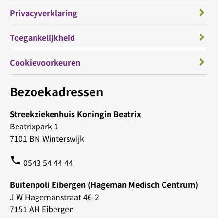
Privacyverklaring
Toegankelijkheid
Cookievoorkeuren
Bezoekadressen
Streekziekenhuis Koningin Beatrix
Beatrixpark 1
7101 BN Winterswijk
phone
0543 54 44 44
Buitenpoli Eibergen (Hageman Medisch Centrum)
J W Hagemanstraat 46-2
7151 AH Eibergen