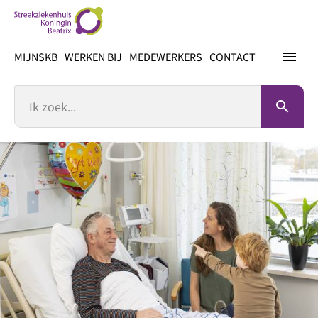
Ga
direct
naar
menu
MIJNSKB
WERKEN BIJ
MEDEWERKERS
CONTACT
inhoud
Zoek
search