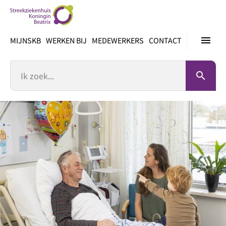
Ga
direct
naar
menu
MIJNSKB
WERKEN BIJ
MEDEWERKERS
CONTACT
inhoud
Zoek
search