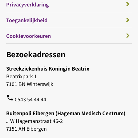
Privacyverklaring
Toegankelijkheid
Cookievoorkeuren
Bezoekadressen
Streekziekenhuis Koningin Beatrix
Beatrixpark 1
7101 BN Winterswijk
phone
0543 54 44 44
Buitenpoli Eibergen (Hageman Medisch Centrum)
J W Hagemanstraat 46-2
7151 AH Eibergen