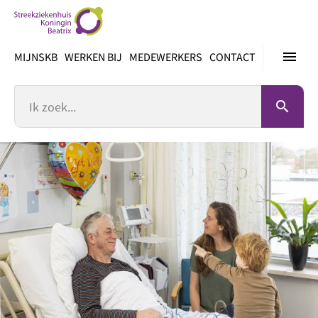
Ga
direct
naar
menu
MIJNSKB
WERKEN BIJ
MEDEWERKERS
CONTACT
inhoud
Zoek
search