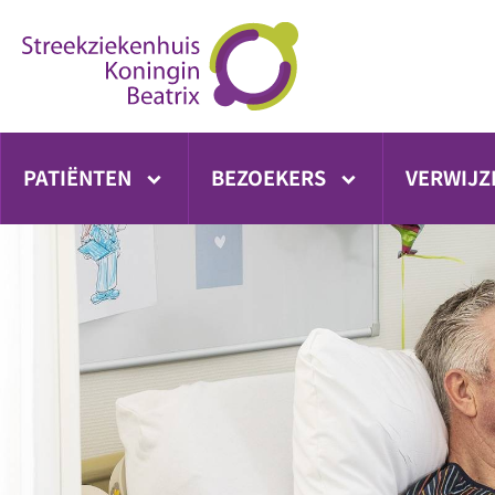
Ga
direct
naar
inhoud
PATIËNTEN
BEZOEKERS
VERWIJZ