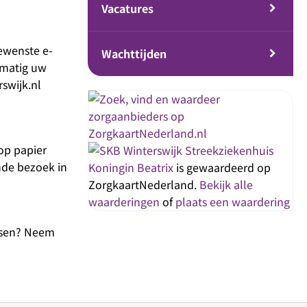
Vacatures
ewenste e-
Wachttijden
lmatig uw
swijk.nl
 op papier
Streekziekenhuis
nde bezoek in
Koningin Beatrix
is gewaardeerd op
ZorgkaartNederland.
Bekijk alle
waarderingen
of
plaats een waardering
ussen? Neem