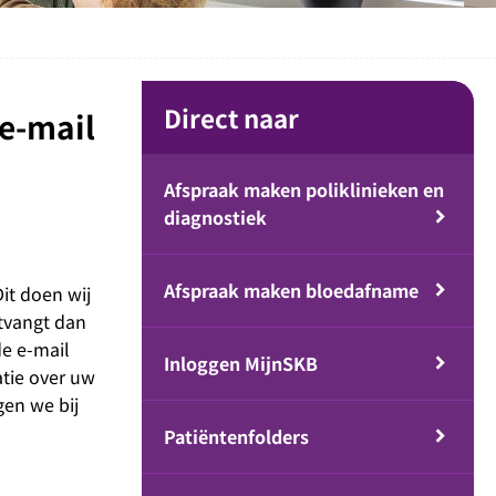
Direct naar
e-mail
Afspraak maken poliklinieken en
diagnostiek
Afspraak maken bloedafname
Dit doen wij
tvangt dan
de e-mail
Inloggen MijnSKB
atie over uw
gen we bij
Patiëntenfolders