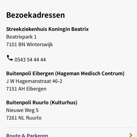
Bezoekadressen
Streekziekenhuis Koningin Beatrix
Beatrixpark 1
7101 BN Winterswijk
phone
0543 54 44 44
Buitenpoli Eibergen (Hageman Medisch Centrum)
J W Hagemanstraat 46-2
7151 AH Eibergen
Buitenpoli Ruurlo (Kulturhus)
Nieuwe Weg 5
7261 NL Ruurlo
Route & Parkeren