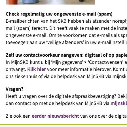
Check regelmatig uw ongewenste e-mail (spam)
E-mailberichten van het SKB hebben als afzender norep
mail (spam) terecht. Dit heeft vaak te maken met de in
ongewenste e-mail. Om te voorkomen dat e-mails als sp
toevoegen aan uw ‘veilige afzenders’ in uw e-mailinstell
Zelf uw contactvoorkeur aangeven: digitaal of op papi
In MijnSKB kunt u bij ‘Mijn gegevens’ > ‘Contactwensen’ aa
ontvangt.
Klik hier
voor meer informatie hierover. Komt u
ons ziekenhuis of via de helpdesk van MijnSKB via mijnsk
Vragen?
Heeft u vragen over de digitale afspraakbevestiging? Bek
dan contact op met de helpdesk van MijnSKB via
mijnsk
Zie ook een
eerder nieuwsbericht
van ons over de digita