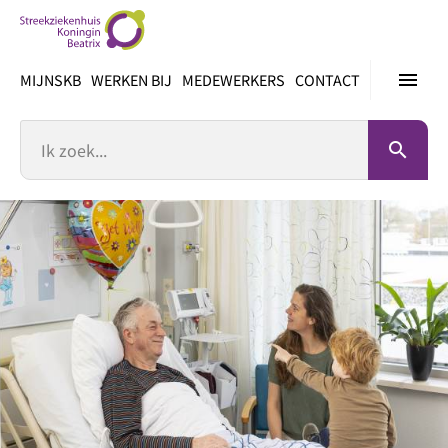
Ga
direct
naar
menu
MIJNSKB
WERKEN BIJ
MEDEWERKERS
CONTACT
inhoud
Zoek
search