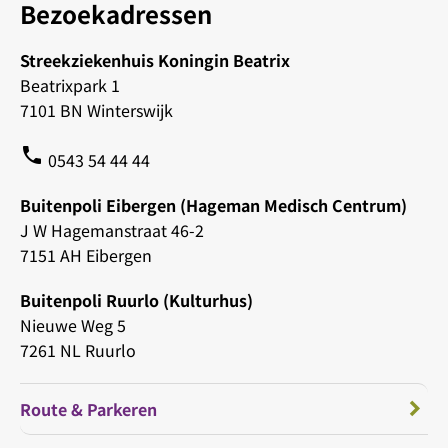
Bezoekadressen
Streekziekenhuis Koningin Beatrix
Beatrixpark 1
7101 BN Winterswijk
phone
0543 54 44 44
Buitenpoli Eibergen (Hageman Medisch Centrum)
J W Hagemanstraat 46-2
7151 AH Eibergen
Buitenpoli Ruurlo (Kulturhus)
Nieuwe Weg 5
7261 NL Ruurlo
Route & Parkeren