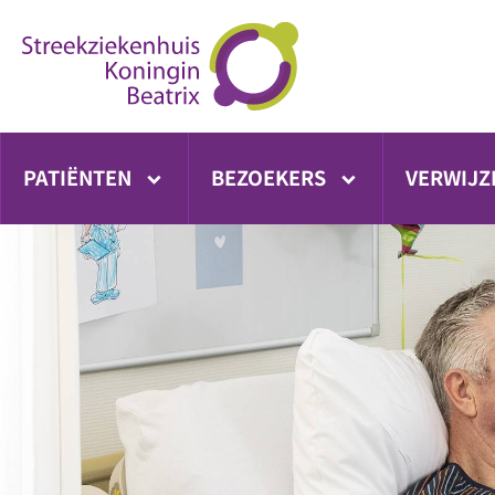
Ga
direct
naar
inhoud
PATIËNTEN
BEZOEKERS
VERWIJZ