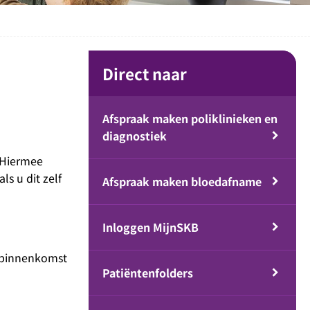
Direct naar
Afspraak maken poliklinieken en
diagnostiek
 Hiermee
s u dit zelf
Afspraak maken bloedafname
Inloggen MijnSKB
j binnenkomst
Patiëntenfolders