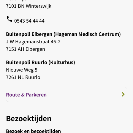
7101 BN Winterswijk
phone
0543 54 44 44
Buitenpoli Eibergen (Hageman Medisch Centrum)
J W Hagemanstraat 46-2
7151 AH Eibergen
Buitenpoli Ruurlo (Kulturhus)
Nieuwe Weg 5
7261 NL Ruurlo
Route & Parkeren
Bezoektijden
Bezoek en bezoektijden