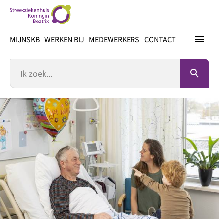
Ga
direct
naar
menu
MIJNSKB
WERKEN BIJ
MEDEWERKERS
CONTACT
inhoud
Zoek
search