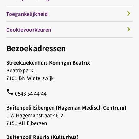
Toegankelijkheid
Cookievoorkeuren
Bezoekadressen
Streekziekenhuis Koningin Beatrix
Beatrixpark 1
7101 BN Winterswijk
phone
0543 54 44 44
Buitenpoli Eibergen (Hageman Medisch Centrum)
J W Hagemanstraat 46-2
7151 AH Eibergen
Buitenpoli Ruurlo (Kulturhus)