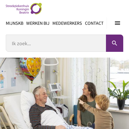
Ga
direct
naar
menu
MIJNSKB
WERKEN BIJ
MEDEWERKERS
CONTACT
inhoud
Zoek
search