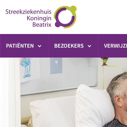
Ga
direct
naar
inhoud
PATIËNTEN
BEZOEKERS
VERWIJZ