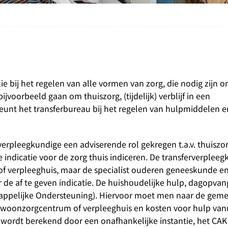
e bij het regelen van alle vormen van zorg, die nodig zijn o
voorbeeld gaan om thuiszorg, (tijdelijk) verblijf in een
unt het transferbureau bij het regelen van hulpmiddelen 
erpleegkundige een adviserende rol gekregen t.a.v. thuiszo
 indicatie voor de zorg thuis indiceren. De transferverpleeg
of verpleeghuis, maar de specialist ouderen geneeskunde en
er de af te geven indicatie. De huishoudelijke hulp, dagopvan
appelijke Ondersteuning). Hiervoor moet men naar de geme
een woonzorgcentrum of verpleeghuis en kosten voor hulp va
 wordt berekend door een onafhankelijke instantie, het CAK