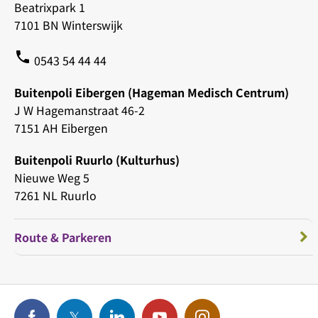
Beatrixpark 1
7101 BN Winterswijk
phone
0543 54 44 44
Buitenpoli Eibergen (Hageman Medisch Centrum)
J W Hagemanstraat 46-2
7151 AH Eibergen
Buitenpoli Ruurlo (Kulturhus)
Nieuwe Weg 5
7261 NL Ruurlo
Route & Parkeren