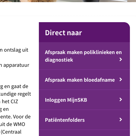
Direct naar
m ontslag uit
Afspraak maken poliklinieken en
diagnostiek
en apparatuur
Afspraak maken bloedafname
rg en gaat de
kundige regelt
Inloggen MijnSKB
 het CIZ
g en
ente. Voor de
Patiëntenfolders
nuit de WMO
 (Centraal