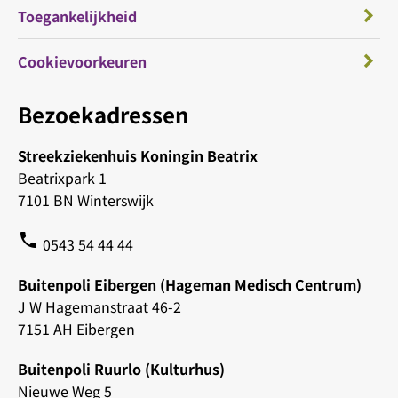
Toegankelijkheid
Cookievoorkeuren
Bezoekadressen
Streekziekenhuis Koningin Beatrix
Beatrixpark 1
7101 BN Winterswijk
phone
0543 54 44 44
Buitenpoli Eibergen (Hageman Medisch Centrum)
J W Hagemanstraat 46-2
7151 AH Eibergen
Buitenpoli Ruurlo (Kulturhus)
Nieuwe Weg 5