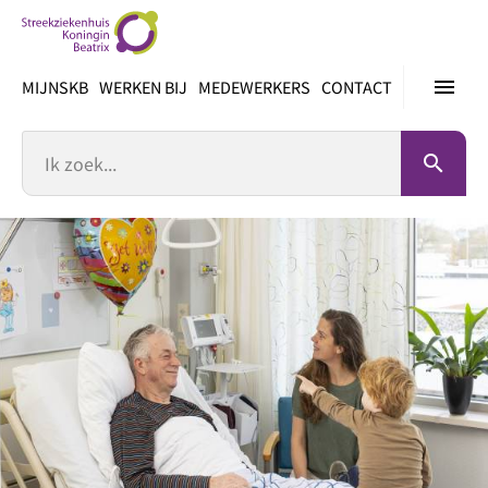
Ga
direct
naar
menu
MIJNSKB
WERKEN BIJ
MEDEWERKERS
CONTACT
inhoud
Zoek
search