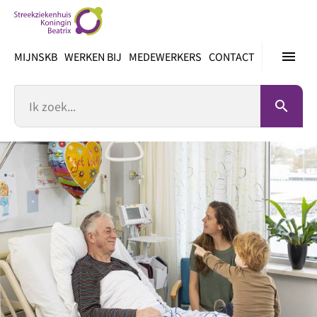
Ga
direct
naar
menu
MIJNSKB
WERKEN BIJ
MEDEWERKERS
CONTACT
inhoud
Zoek
search