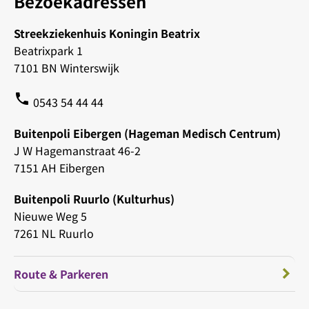
Bezoekadressen
Streekziekenhuis Koningin Beatrix
Beatrixpark 1
7101 BN Winterswijk
phone
0543 54 44 44
Buitenpoli Eibergen (Hageman Medisch Centrum)
J W Hagemanstraat 46-2
7151 AH Eibergen
Buitenpoli Ruurlo (Kulturhus)
Nieuwe Weg 5
7261 NL Ruurlo
Route & Parkeren