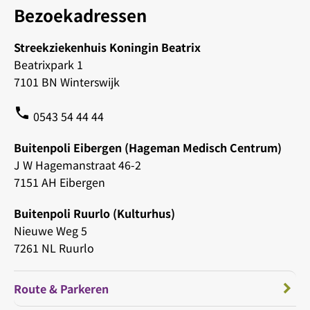
Bezoekadressen
Streekziekenhuis Koningin Beatrix
Beatrixpark 1
7101 BN Winterswijk
phone
0543 54 44 44
Buitenpoli Eibergen (Hageman Medisch Centrum)
J W Hagemanstraat 46-2
7151 AH Eibergen
Buitenpoli Ruurlo (Kulturhus)
Nieuwe Weg 5
7261 NL Ruurlo
Route & Parkeren