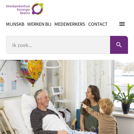
Ga
direct
naar
menu
MIJNSKB
WERKEN BIJ
MEDEWERKERS
CONTACT
inhoud
Zoek
search