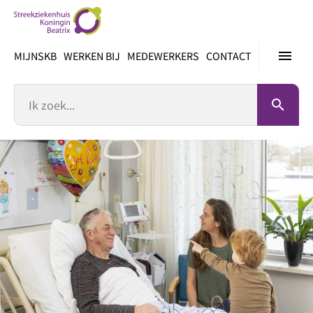
Ga
direct
naar
menu
MIJNSKB
WERKEN BIJ
MEDEWERKERS
CONTACT
inhoud
Zoek
search