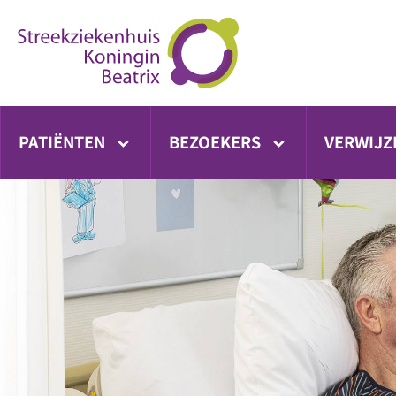
Ga
direct
naar
inhoud
PATIËNTEN
BEZOEKERS
VERWIJZ