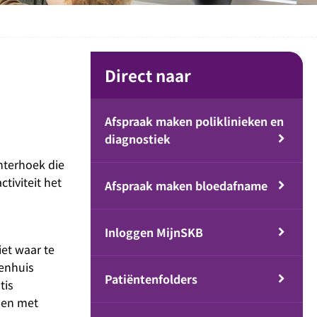
Direct naar
Afspraak maken poliklinieken en
diagnostiek
hterhoek die
tiviteit het
Afspraak maken bloedafname
Inloggen MijnSKB
et waar te
kenhuis
Patiëntenfolders
tis
nen met