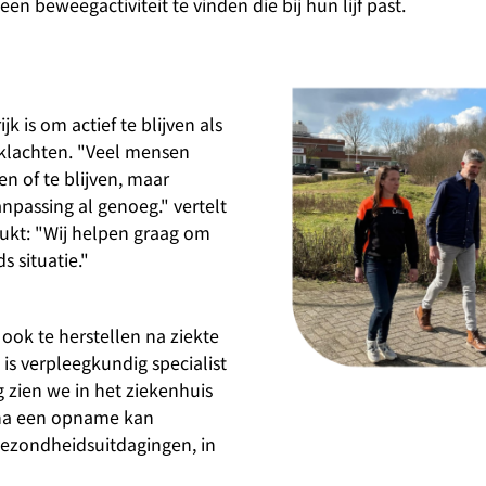
en beweegactiviteit te vinden die bij hun lijf past.
 is om actief te blijven als
klachten. "Veel mensen
n of te blijven, maar
npassing al genoeg." vertelt
ukt: "Wij helpen graag om
s situatie."
ook te herstellen na ziekte
 is verpleegkundig specialist
g zien we in het ziekenhuis
 na een opname kan
gezondheidsuitdagingen, in