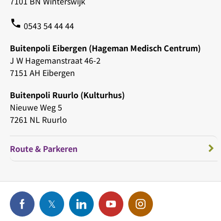
7101 BN Winterswijk
phone
0543 54 44 44
Buitenpoli Eibergen (Hageman Medisch Centrum)
J W Hagemanstraat 46-2
7151 AH Eibergen
Buitenpoli Ruurlo (Kulturhus)
Nieuwe Weg 5
7261 NL Ruurlo
Route & Parkeren