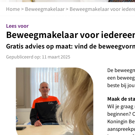
Home
>
Beweegmakelaar
> Beweegmakelaar voor iedere
Lees voor
Beweegmakelaar voor iedereen
Gratis advies op maat: vind de beweegvorm
Gepubliceerd op: 11 maart 2025
De beweegma
een beweegad
beste bij j
Maak de st
Wil je graa
beginnen? O
Koningin Bea
aanspreekpu