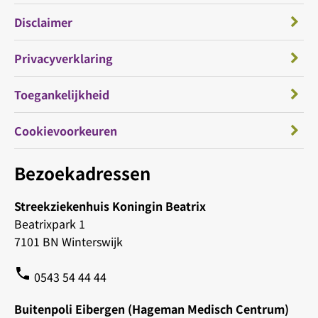
Disclaimer
Privacyverklaring
Toegankelijkheid
Cookievoorkeuren
Bezoekadressen
Streekziekenhuis Koningin Beatrix
Beatrixpark 1
7101 BN Winterswijk
phone
0543 54 44 44
Buitenpoli Eibergen (Hageman Medisch Centrum)