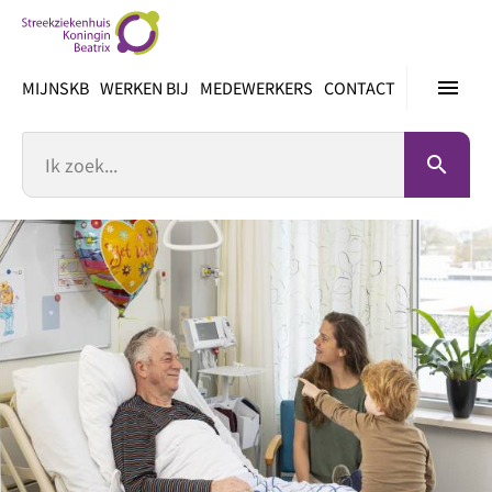
Ga
direct
naar
menu
MIJNSKB
WERKEN BIJ
MEDEWERKERS
CONTACT
inhoud
Zoek
search