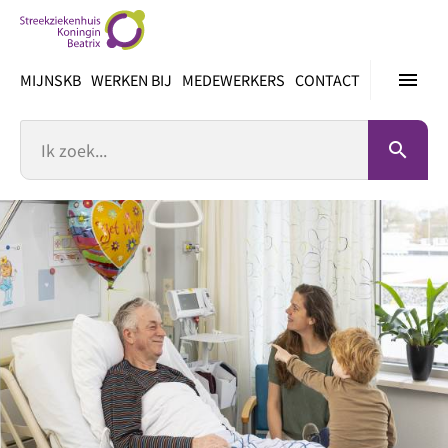
Ga
direct
naar
menu
MIJNSKB
WERKEN BIJ
MEDEWERKERS
CONTACT
inhoud
Zoek
search