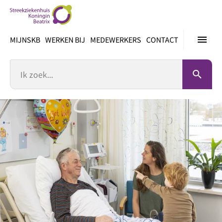
Ga
direct
naar
menu
MIJNSKB
WERKEN BIJ
MEDEWERKERS
CONTACT
inhoud
Zoek
search