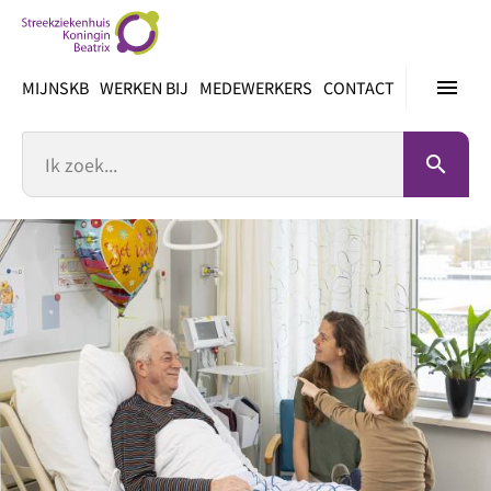
Ga
direct
naar
menu
MIJNSKB
WERKEN BIJ
MEDEWERKERS
CONTACT
inhoud
Zoek
search