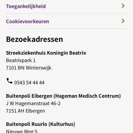
Toegankelijkheid
Cookievoorkeuren
Bezoekadressen
Streekziekenhuis Koningin Beatrix
Beatrixpark 1
7101 BN Winterswijk
phone
0543 54 44 44
Buitenpoli Eibergen (Hageman Medisch Centrum)
J W Hagemanstraat 46-2
7151 AH Eibergen
Buitenpoli Ruurlo (Kulturhus)
Nieuwe Weg 5