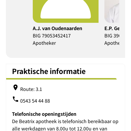
A.J. van Oudenaarden
E.P. Geurki
BIG 79053452417
BIG 390596
Apotheker
Apotheker
Praktische informatie
place
Route: 3.1
phone
0543 54 44 88
Telefonische openingstijden
De Beatrix apotheek is telefonisch bereikbaar op
alle werkdagen van 8.00u tot 12.00u en van