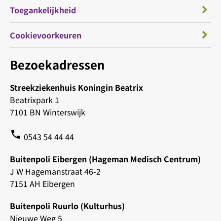
Toegankelijkheid
Cookievoorkeuren
Bezoekadressen
Streekziekenhuis Koningin Beatrix
Beatrixpark 1
7101 BN Winterswijk
phone
0543 54 44 44
Buitenpoli Eibergen (Hageman Medisch Centrum)
J W Hagemanstraat 46-2
7151 AH Eibergen
Buitenpoli Ruurlo (Kulturhus)
Nieuwe Weg 5