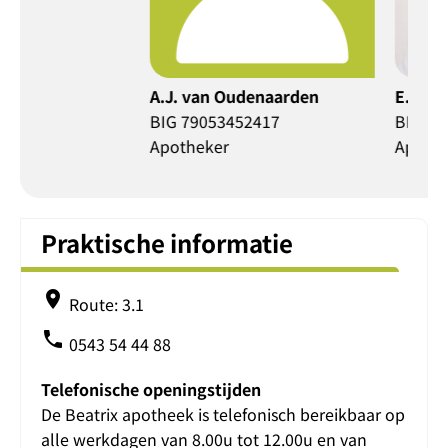
A.J. van Oudenaarden
E.P. Geurki
BIG 79053452417
BIG 390596
Apotheker
Apotheker
Praktische informatie
place
Route: 3.1
phone
0543 54 44 88
Telefonische openingstijden
De Beatrix apotheek is telefonisch bereikbaar op
alle werkdagen van 8.00u tot 12.00u en van