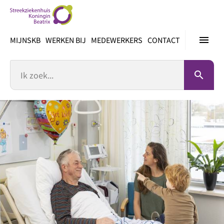
Ga
direct
naar
menu
MIJNSKB
WERKEN BIJ
MEDEWERKERS
CONTACT
inhoud
Zoek
search