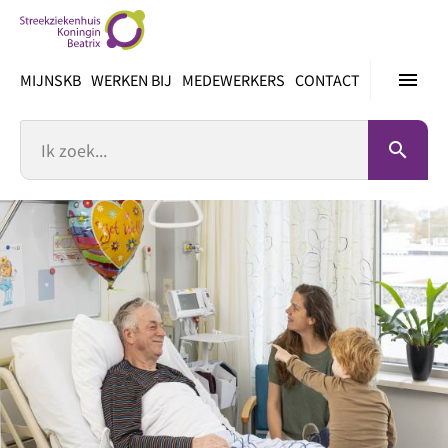
Ga
direct
naar
menu
MIJNSKB
WERKEN BIJ
MEDEWERKERS
CONTACT
inhoud
Zoek
search