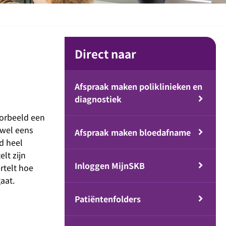
Direct naar
Afspraak maken poliklinieken en
diagnostiek
oorbeeld een
 wel eens
Afspraak maken bloedafname
jd heel
lt zijn
Inloggen MijnSKB
rtelt hoe
gaat.
Patiëntenfolders