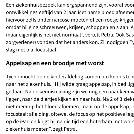
Een ziekenhuisbezoek kan erg spannend zijn, vooral voor k
ontwikkelingsleeftijd van 2 jaar. Met name bloed afneme
hiervoor zelfs onder narcose moeten of een roesje krij
omdat hij ging schreeuwen, krijsen, schoppen en slaan. A
maar eigenlijk is het niet normaal”, vertelt Petra. Ook S
zorgverlener) vonden dat het anders kon. Zij nodigden T
slag met o.a. focustaal.
Appelsap en een broodje met worst
Tycho mocht op de kinderafdeling komen om kennis te m
naar het ziekenhuis. “Hij wilde graag appelsap, in bed l
gedaan. Na de kennismaking zijn we nog een paar keer va
liggen, naar de diertjes kijken en naar huis. Na 2 of 3 
niet meer op het bloed afnemen, maar op de appelsap, in b
focustaal: afleiding, oftewel de focus op het positieve l
op de iPad en krijgt hij na die tijd een boterham met wors
ziekenhuis moeten”, zegt Petra.