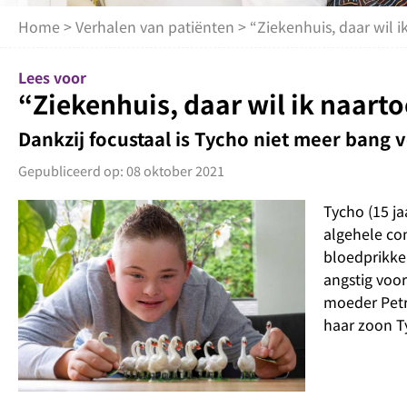
Home
>
Verhalen van patiënten
> “Ziekenhuis, daar wil i
Lees voor
“Ziekenhuis, daar wil ik naarto
Dankzij focustaal is Tycho niet meer bang
Gepubliceerd op: 08 oktober 2021
Tycho (15 j
algehele co
bloedprikken
angstig voor
moeder Petra
haar zoon Ty