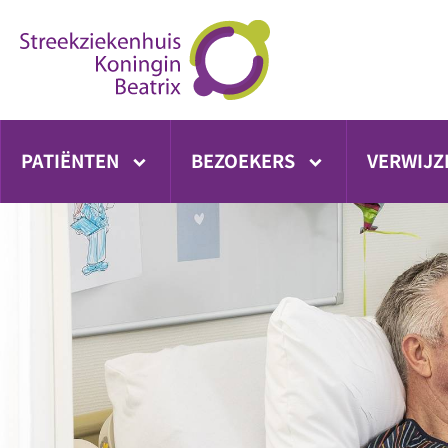
Ga
direct
naar
inhoud
PATIËNTEN
BEZOEKERS
VERWIJZ