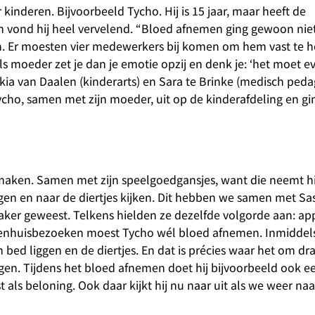
inderen. Bijvoorbeeld Tycho. Hij is 15 jaar, maar heeft de
n vond hij heel vervelend. “Bloed afnemen ging gewoon niet
gen. Er moesten vier medewerkers bij komen om hem vast te 
ls moeder zet je dan je emotie opzij en denk je: ‘het moet e
askia van Daalen (kinderarts) en Sara te Brinke (medisch ped
ycho, samen met zijn moeder, uit op de kinderafdeling en g
aken. Samen met zijn speelgoedgansjes, want die neemt hij
iggen en naar de diertjes kijken. Dit hebben we samen met Sa
ker geweest. Telkens hielden ze dezelfde volgorde aan: app
ziekenhuisbezoeken moest Tycho wél bloed afnemen. Inmiddels
ed liggen en de diertjes. En dat is précies waar het om draa
eggen. Tijdens het bloed afnemen doet hij bijvoorbeeld ook ee
t als beloning. Ook daar kijkt hij nu naar uit als we weer naa