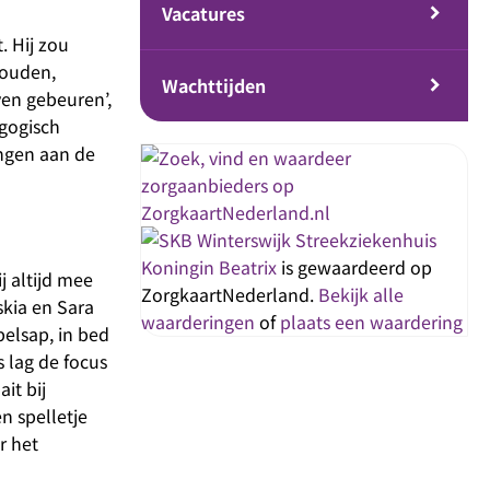
Vacatures
. Hij zou
houden,
Wachttijden
ven gebeuren’,
agogisch
ingen aan de
Streekziekenhuis
Koningin Beatrix
is gewaardeerd op
 altijd mee
ZorgkaartNederland.
Bekijk alle
skia en Sara
waarderingen
of
plaats een waardering
elsap, in bed
 lag de focus
it bij
n spelletje
r het