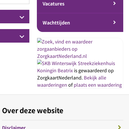
Vacatures
keyboard_arrow_down
Wachttijden
keyboard_arrow_down
Streekziekenhuis
Koningin Beatrix
is gewaardeerd op
ZorgkaartNederland.
Bekijk alle
waarderingen
of
plaats een waardering
Over deze website
Disclaimer