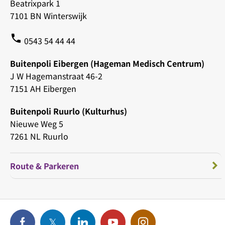
Beatrixpark 1
7101 BN Winterswijk
phone
0543 54 44 44
Buitenpoli Eibergen (Hageman Medisch Centrum)
J W Hagemanstraat 46-2
7151 AH Eibergen
Buitenpoli Ruurlo (Kulturhus)
Nieuwe Weg 5
7261 NL Ruurlo
Route & Parkeren