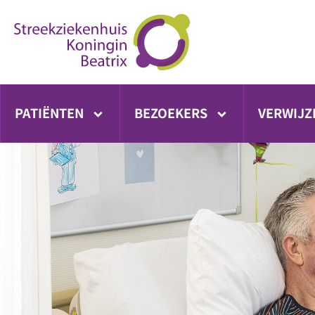
Ga
direct
naar
inhoud
PATIËNTEN
BEZOEKERS
VERWIJZ