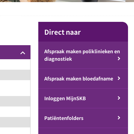
Direct naar
Afspraak maken poliklinieken en
keyboard_arrow_up
diagnostiek
Afspraak maken bloedafname
Inloggen MijnSKB
Patiëntenfolders