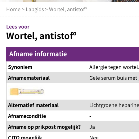
Home
>
Labgids
> Wortel, antistofº
Lees voor
Wortel, antistofº
Afname informatie
Synoniem
Allergie tegen wortel
Afnamemateriaal
Gele serum buis met 
Alternatief materiaal
Lichtgroene heparine
Afnameconditie
-
Afname op prikpost mogelijk?
Ja
CITO mogelijk
Nee