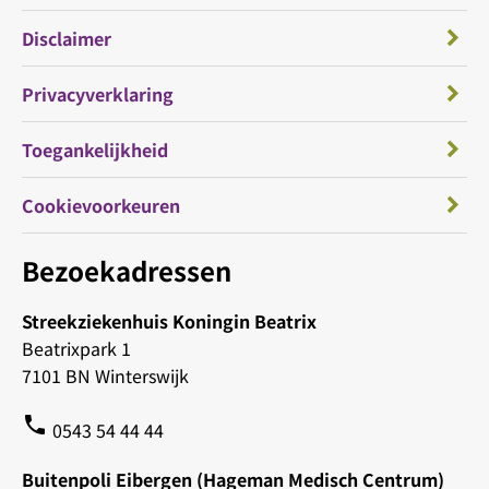
Disclaimer
Privacyverklaring
Toegankelijkheid
Cookievoorkeuren
Bezoekadressen
Streekziekenhuis Koningin Beatrix
Beatrixpark 1
7101 BN Winterswijk
phone
0543 54 44 44
Buitenpoli Eibergen (Hageman Medisch Centrum)