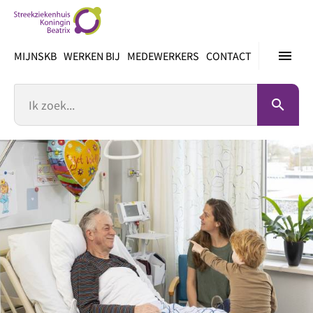
Ga
direct
naar
menu
MIJNSKB
WERKEN BIJ
MEDEWERKERS
CONTACT
inhoud
Zoek
search